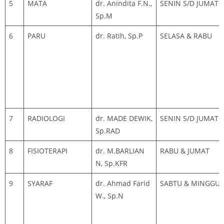
5
MATA
dr. Anindita F.N.,
SENIN S/D JUMAT
Sp.M
6
PARU
dr. Ratih, Sp.P
SELASA & RABU
7
RADIOLOGI
dr. MADE DEWIK,
SENIN S/D JUMAT
Sp.RAD
8
FISIOTERAPI
dr. M.BARLIAN
RABU & JUMAT
N, Sp.KFR
9
SYARAF
dr. Ahmad Farid
SABTU & MINGGU
W., Sp.N